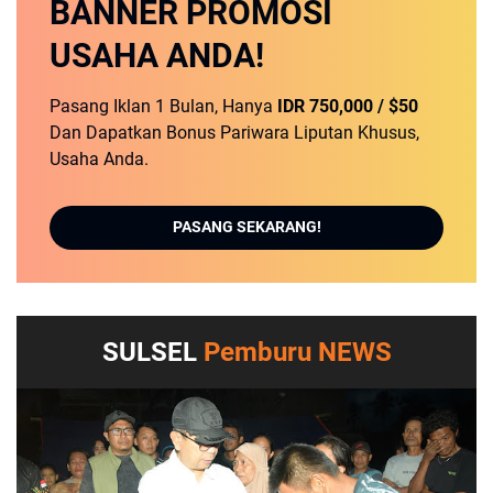
BANNER
PROMOSI
USAHA ANDA!
Pasang Iklan 1 Bulan, Hanya
IDR 750,000 / $50
Dan Dapatkan Bonus Pariwara Liputan Khusus,
Usaha Anda.
PASANG SEKARANG!
SULSEL
Pemburu NEWS