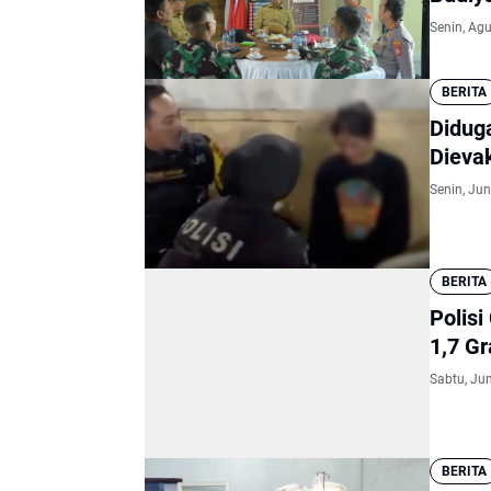
Senin, Ag
BERITA
Didug
Dievak
Senin, Jun
BERITA
Polis
1,7 G
Sabtu, Jun
BERITA