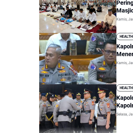
Perin
Masji
Kamis, Ja
HEALTH
Kapol
Mener
Kamis, Ja
HEALTH
Kapol
Kapol
Selasa, Ja