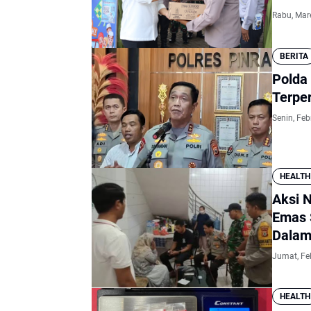
Rabu, Mar
BERITA
Polda 
Terpe
Senin, Feb
HEALTH
Aksi 
Emas 
Dalam
Jumat, Fe
HEALTH