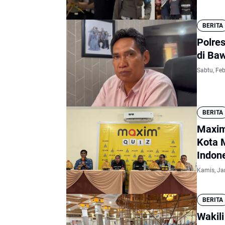
BERITA
Polre
di Ba
Sabtu, Feb
BERITA
Maxim
Kota 
Indon
Kamis, Ja
BERITA
Wakil