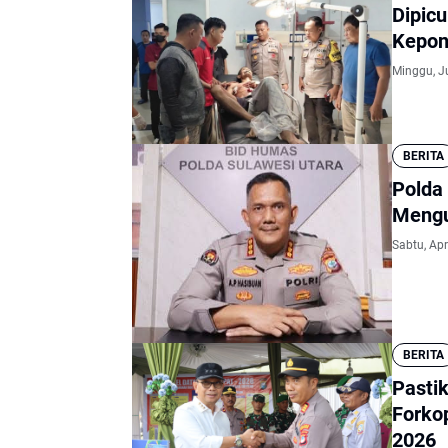
Dipic
Kepon
Minggu, J
BERITA
Polda 
Mengu
Sabtu, Apr
BERITA
Pasti
Forko
2026