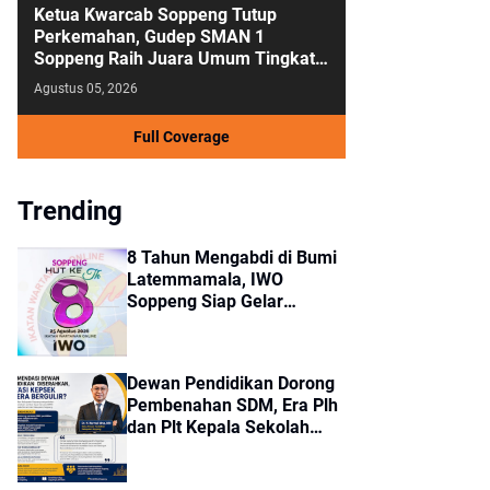
Ketua Kwarcab Soppeng Tutup
Perkemahan, Gudep SMAN 1
Soppeng Raih Juara Umum Tingkat
Penegak
Agustus 05, 2026
Full Coverage
Trending
8 Tahun Mengabdi di Bumi
Latemmamala, IWO
Soppeng Siap Gelar
Peringatan Spesial 25
Agustus
Dewan Pendidikan Dorong
Pembenahan SDM, Era Plh
dan Plt Kepala Sekolah
Segera Berakhir