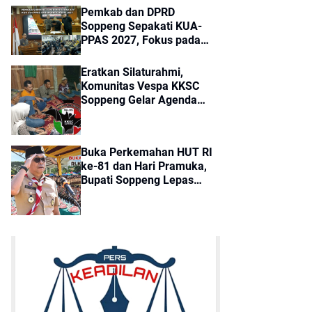
Pemkab dan DPRD
Soppeng Sepakati KUA-
PPAS 2027, Fokus pada
Efisiensi dan Pelayanan
Publik
Eratkan Silaturahmi,
Komunitas Vespa KKSC
Soppeng Gelar Agenda
Rutin ‘Yoker Gembira’
Buka Perkemahan HUT RI
ke-81 dan Hari Pramuka,
Bupati Soppeng Lepas
Kontingen Jamnas XII ke
Cibubur