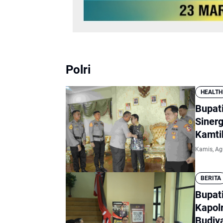
Polri
HEALTH
Bupat
Siner
Kamt
Kamis, Ag
BERITA
Bupat
Kapol
Budiy