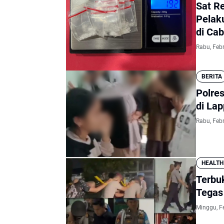
Sat R
Pelak
di Ca
Rabu, Febr
BERITA
Polre
di Lap
Rabu, Febr
HEALTH
Terbu
Tegas
Minggu, F