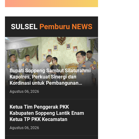
SULSEL
Pemburu NEWS
Bupati Soppeng Sambut Silaturahmi
Kapolres, Perkuat Sinergi dan
Kordinasi untuk Pembangunan
Daerah dan Kamtibmas
Agustus 06, 2026
Ketua Tim Penggerak PKK
Kabupaten Soppeng Lantik Enam
Ketua TP PKK Kecamatan
Agustus 06, 2026