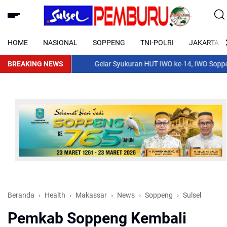
HOME
NASIONAL
SOPPENG
TNI-POLRI
JAKARTA
BREAKING NEWS
Gelar Syukuran HUT IWO ke-14, IWO Soppeng Siapk
Beranda
Health
Makassar
News
Soppeng
Sulsel
Pemkab Soppeng Kembali