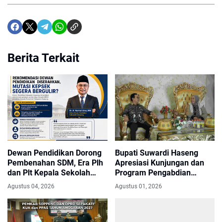
Berita Terkait
Dewan Pendidikan Dorong
Bupati Suwardi Haseng
Pembenahan SDM, Era Plh
Apresiasi Kunjungan dan
dan Plt Kepala Sekolah
Program Pengabdian
Segera Berakhir
Forum Dosen Perempuan
Agustus 04, 2026
Agustus 01, 2026
LLDIKTI IX