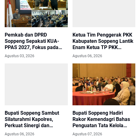
Ketua Tim Penggerak PKK
Pemkab dan DPRD
Kabupaten Soppeng Lantik
Soppeng Sepakati KUA-
Enam Ketua TP PKK
PPAS 2027, Fokus pada
Kecamatan
Efisiensi dan Pelayanan
Agustus 06, 2026
Agustus 03, 2026
Publik
Bupati Soppeng Sambut
Bupati Soppeng Hadiri
Silaturahmi Kapolres,
Rakor Kemendagri Bahas
Perkuat Sinergi dan
Penguatan Tata Kelola
Kordinasi untuk
BUMD, BLUD dan Barang
Agustus 06, 2026
Agustus 07, 2026
Pembangunan Daerah dan
Milik Daerah