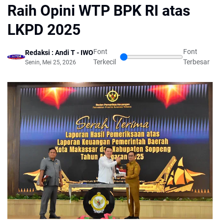
Raih Opini WTP BPK RI atas
LKPD 2025
Font
Font
Redaksi : Andi T - IWO
Terkecil
Terbesar
Senin, Mei 25, 2026