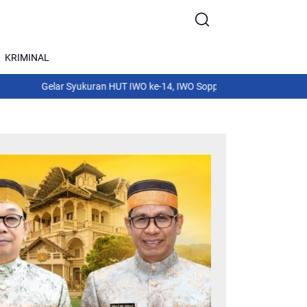
KRIMINAL
 Syukuran HUT IWO ke-14, IWO Soppeng Siapkan Acara Puncak Istimew