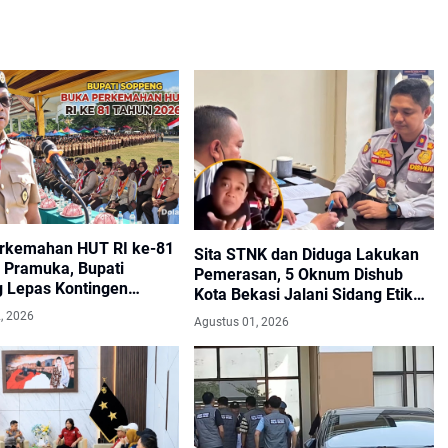
rkemahan HUT RI ke-81
Sita STNK dan Diduga Lakukan
i Pramuka, Bupati
Pemerasan, 5 Oknum Dishub
 Lepas Kontingen
Kota Bekasi Jalani Sidang Etik
XII ke Cibubur
Terancam Sangsi PTDH
, 2026
Agustus 01, 2026