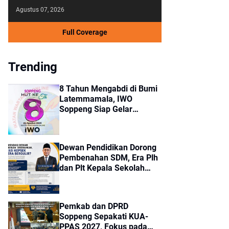
Agustus 07, 2026
Full Coverage
Trending
8 Tahun Mengabdi di Bumi
Latemmamala, IWO
Soppeng Siap Gelar
Peringatan Spesial 25
Agustus
Dewan Pendidikan Dorong
Pembenahan SDM, Era Plh
dan Plt Kepala Sekolah
Segera Berakhir
Pemkab dan DPRD
Soppeng Sepakati KUA-
PPAS 2027, Fokus pada