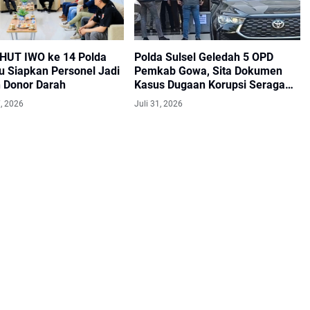
HUT IWO ke 14 Polda
Polda Sulsel Geledah 5 OPD
u Siapkan Personel Jadi
Pemkab Gowa, Sita Dokumen
 Donor Darah
Kasus Dugaan Korupsi Seragam
Sekolah 16 Miliar
, 2026
Juli 31, 2026