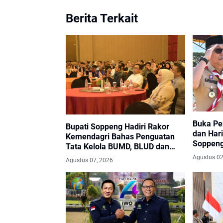
Berita Terkait
Buka Pe
Bupati Soppeng Hadiri Rakor
dan Har
Kemendagri Bahas Penguatan
Soppeng
Tata Kelola BUMD, BLUD dan
Jamnas 
Barang Milik Daerah
Agustus 02
Agustus 07, 2026